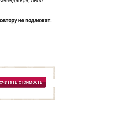
 менеджера, либо
овтору не подлежат.
считать стоимость