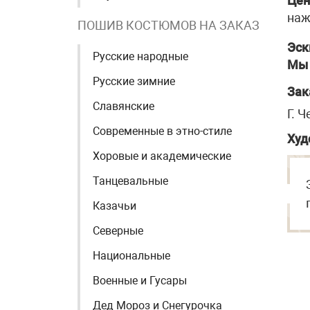
Цен
наж
ПОШИВ КОСТЮМОВ НА ЗАКАЗ
Эск
Русские народные
Мы 
Русские зимние
Зак
Славянские
Г. 
Современные в этно-стиле
Худ
Хоровые и академические
Танцевальные
Казачьи
Северные
Национальные
Военные и Гусары
Дед Мороз и Снегурочка