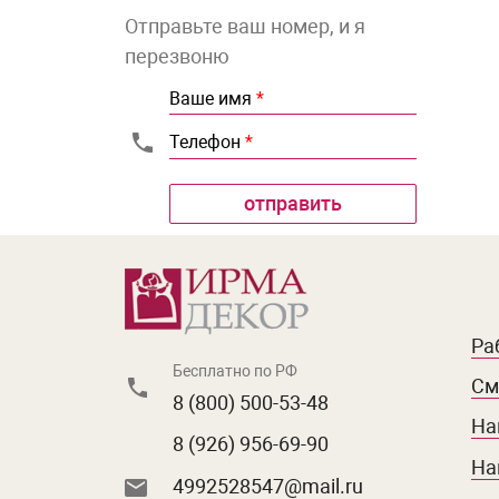
Отправьте ваш номер, и я
перезвоню
Ваше имя
*
Телефон
*
Ра
Бесплатно по РФ
См
8 (800) 500-53-48
На
8 (926) 956-69-90
На
4992528547@mail.ru