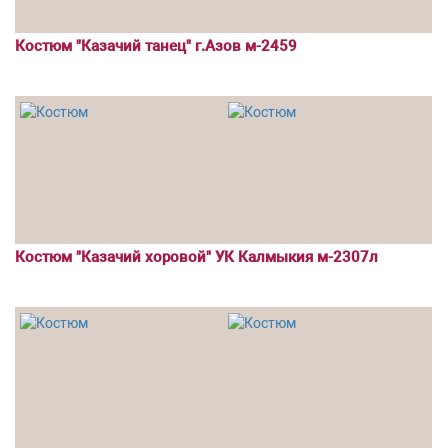
Костюм "Казачий танец" г.Азов м-2459
Костюм "Казачий хоровой" УК Калмыкия м-2307л