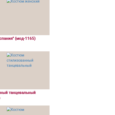
пания" (мод-1165)
нный танцевальный
)