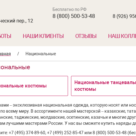
Бесплатно по РФ
8 (800) 500-53-48
8 (926) 95
еский пер., 12
БОТЫ
НАШИ КЛИЕНТЫ
ОТЗЫВЫ
НАШ КОЛЛ
авная
/
Национальные
иональные
Национальные танцеваль
иональные костюмы
костюмы
вами – эксклюзивная национальная одежда, которую носят или но
 по всему миру. В ассортименте нашей мастерской – казахские, тата
анские, таджикские, молдавские, осетинские, казачьи и многие др
ам лучшими мастерами России. У нас вы сможете купить наряды д
те: +7 (495) 374-89-60, +7 (499) 252-85-47 или 8 (800) 500-53-48 (