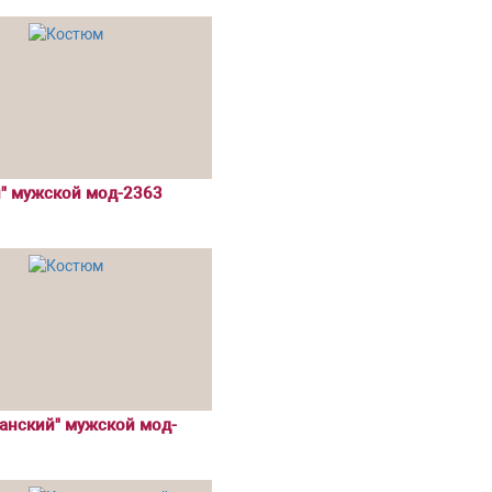
й" мужской мод-2363
анский" мужской мод-