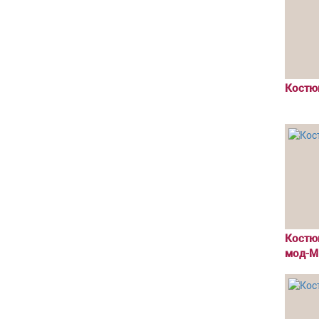
Костю
Костю
мод-М