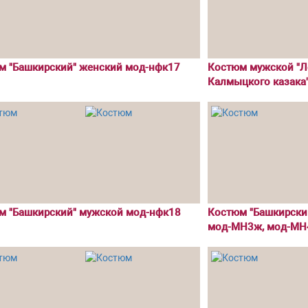
м "Башкирский" женский мод-нфк17
Костюм мужской "Ле
Калмыцкого казака"
м "Башкирский" мужской мод-нфк18
Костюм "Башкирский
мод-МН3ж, мод-МН