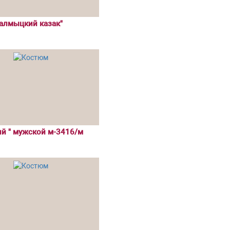
алмыцкий казак"
й " мужской м-3416/м