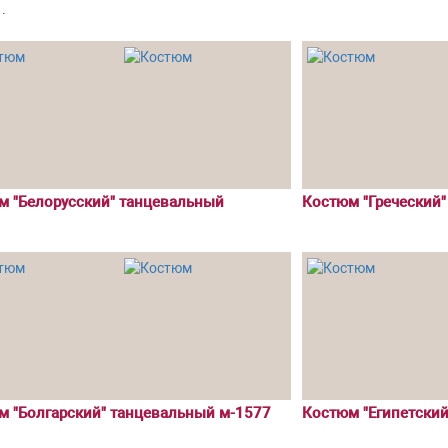
.
м "Белорусский" танцевальный
Костюм "Греческий
м "Болгарский" танцевальный м-1577
Костюм "Египетский