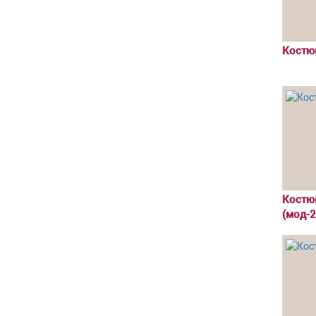
Костюм
Костю
(мод-2