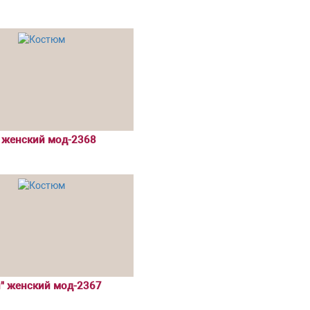
" женский мод-2368
" женский мод-2367