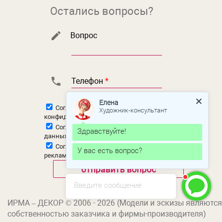
Остались вопросы?
Вопрос
Телефон
*
Елена
Согласен с
политикой
Художник-консультант
конфиденциальности
Согласен на
обработку персональных
Здравствуйте!
данных
Согласен на
получение новостной и
У вас есть вопрос?
рекламной рассылки
Введите сообщение
ИРМА – ДЕКОР © 2006 - 2026 (Модели и эскизы являются
собственностью заказчика и фирмы-производителя)