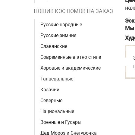
Цен
наж
ПОШИВ КОСТЮМОВ НА ЗАКАЗ
Эск
Русские народные
Мы 
Русские зимние
Худ
Славянские
Современные в этно-стиле
Хоровые и академические
Танцевальные
Казачьи
Северные
Национальные
Военные и Гусары
Дед Мороз и Снегурочка