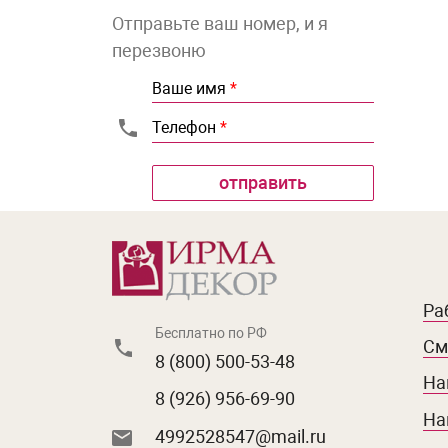
Отправьте ваш номер, и я
перезвоню
Ваше имя
*
Телефон
*
Ра
Бесплатно по РФ
См
8 (800) 500-53-48
На
8 (926) 956-69-90
На
4992528547@mail.ru