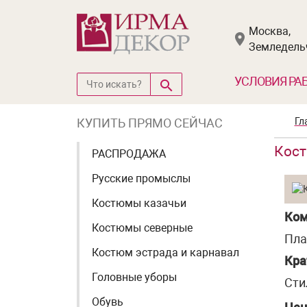
Москва,
Земледельч
УСЛОВИЯ РА
КУПИТЬ ПРЯМО СЕЙЧАС
Гл
Кост
РАСПРОДАЖА
Русские промыслы
Костюмы казачьи
Ком
Костюмы северные
Пла
Костюм эстрада и карнавал
Кра
Головные уборы
Сти
Обувь