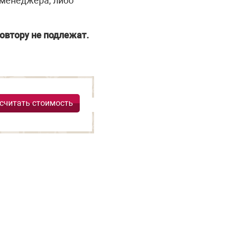
 менеджера, либо
овтору не подлежат.
считать стоимость