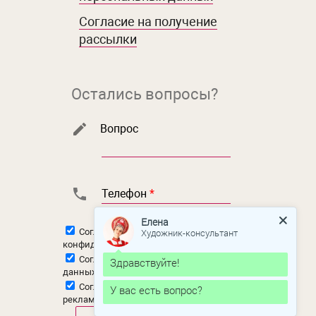
Согласие на получение
рассылки
Остались вопросы?
Вопрос
Телефон
*
Елена
Художник-консультант
Согласен с
политикой
конфиденциальности
Согласен на
обработку персональных
Здравствуйте!
данных
Согласен на
получение новостной и
У вас есть вопрос?
рекламной рассылки