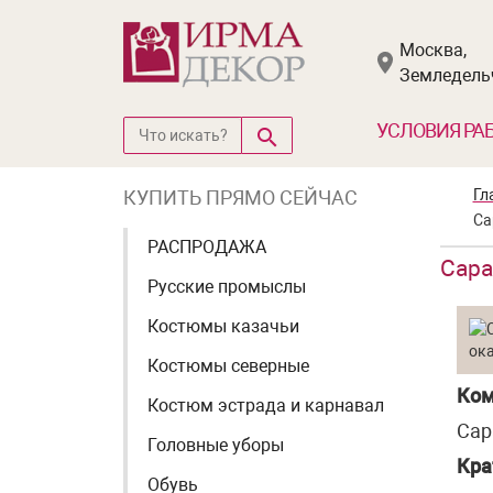
Москва,
Земледельч
УСЛОВИЯ РА
КУПИТЬ ПРЯМО СЕЙЧАС
Гл
Са
РАСПРОДАЖА
Сара
Русские промыслы
Костюмы казачьи
Костюмы северные
Ком
Костюм эстрада и карнавал
Сар
Головные уборы
Кра
Обувь