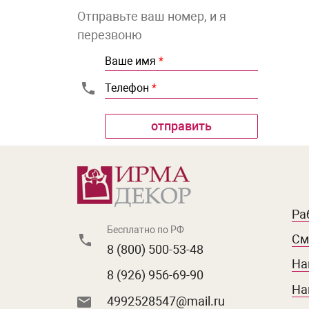
Отправьте ваш номер, и я
перезвоню
Ваше имя
*
Телефон
*
Ра
Бесплатно по РФ
См
8 (800) 500-53-48
На
8 (926) 956-69-90
На
4992528547@mail.ru