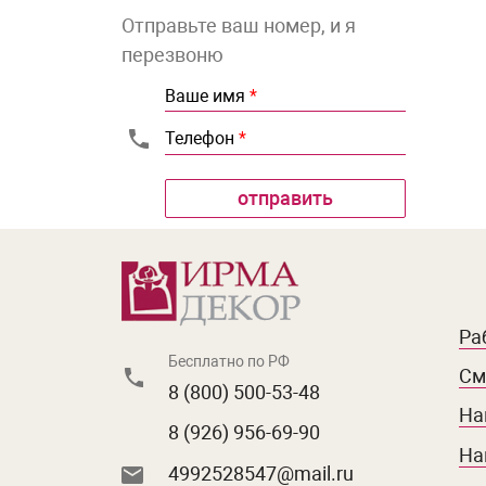
Отправьте ваш номер, и я
перезвоню
Ваше имя
*
Телефон
*
Ра
Бесплатно по РФ
См
8 (800) 500-53-48
На
8 (926) 956-69-90
На
4992528547@mail.ru