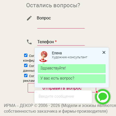
Остались вопросы?
Вопрос
Телефон
*
Елена
Согласен с
политикой
Художник-консультант
конфиденциальности
Согласен на
обработку персональных
Здравствуйте!
данных
Согласен на
получение новостной и
У вас есть вопрос?
рекламной рассылки
Введите сообщение
ИРМА – ДЕКОР © 2006 - 2026 (Модели и эскизы являются
собственностью заказчика и фирмы-производителя)