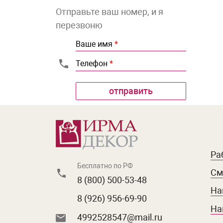
Отправьте ваш номер, и я
перезвоню
Ваше имя
*
Телефон
*
Ра
Бесплатно по РФ
См
8 (800) 500-53-48
На
8 (926) 956-69-90
На
4992528547@mail.ru