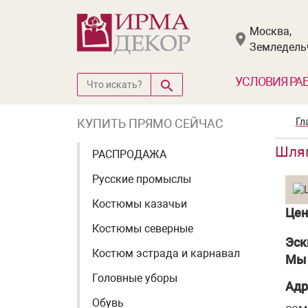
Москва,
Земледельч
УСЛОВИЯ РА
КУПИТЬ ПРЯМО СЕЙЧАС
Гл
Шляп
РАСПРОДАЖА
Русские промыслы
Костюмы казачьи
Цен
Костюмы северные
Эск
Костюм эстрада и карнавал
Мы 
Головные уборы
Адр
Обувь