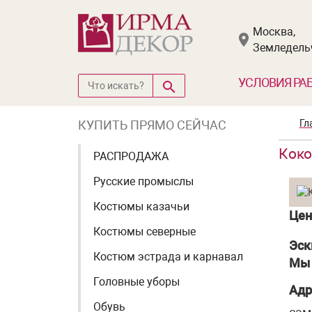
Москва,
Земледельч
УСЛОВИЯ РА
КУПИТЬ ПРЯМО СЕЙЧАС
Гл
Коко
РАСПРОДАЖА
Русские промыслы
Костюмы казачьи
Цен
Костюмы северные
Эск
Костюм эстрада и карнавал
Мы 
Головные уборы
Адр
Обувь