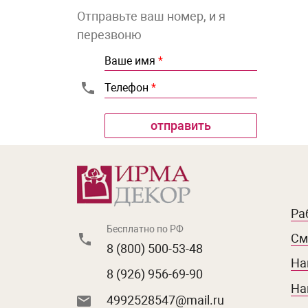
Отправьте ваш номер, и я
перезвоню
Ваше имя
*
Телефон
*
Ра
Бесплатно по РФ
См
8 (800) 500-53-48
На
8 (926) 956-69-90
На
4992528547@mail.ru