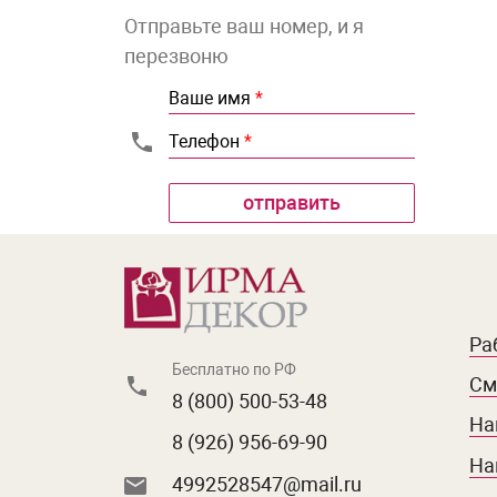
Отправьте ваш номер, и я
перезвоню
Ваше имя
*
Телефон
*
Ра
Бесплатно по РФ
См
8 (800) 500-53-48
На
8 (926) 956-69-90
На
4992528547@mail.ru