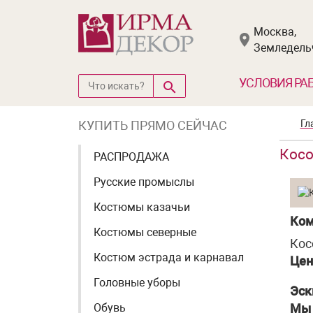
Москва,
Земледельч
УСЛОВИЯ РА
КУПИТЬ ПРЯМО СЕЙЧАС
Гл
Косо
РАСПРОДАЖА
Русские промыслы
Костюмы казачьи
Ком
Костюмы северные
Кос
Костюм эстрада и карнавал
Цен
Головные уборы
Эск
Обувь
Мы 