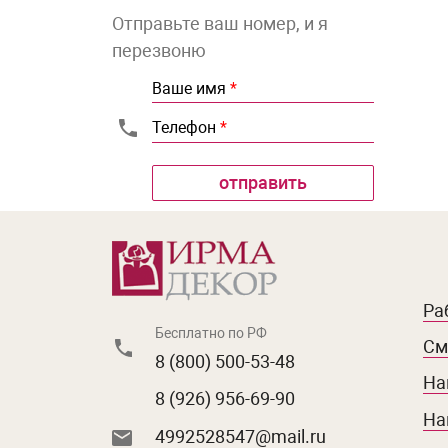
Отправьте ваш номер, и я
перезвоню
Ваше имя
*
Телефон
*
Ра
Бесплатно по РФ
См
8 (800) 500-53-48
На
8 (926) 956-69-90
На
4992528547@mail.ru