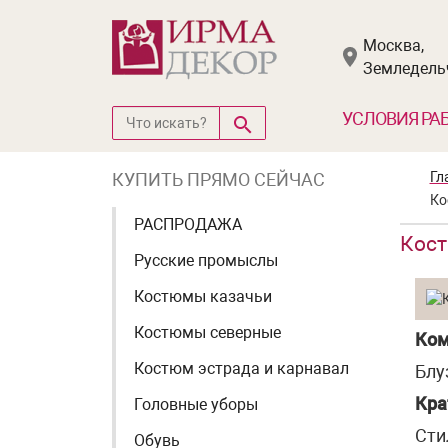
Москва,
Земледельч
УСЛОВИЯ РА
КУПИТЬ ПРЯМО СЕЙЧАС
Гл
Ко
РАСПРОДАЖА
Кост
Русские промыслы
Костюмы казачьи
Костюмы северные
Ком
Костюм эстрада и карнавал
Блу
Кра
Головные уборы
Сти
Обувь