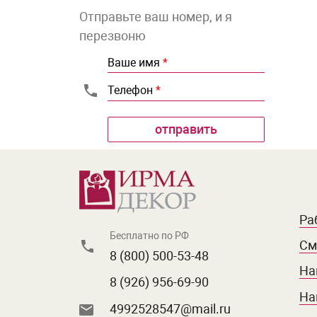
Отправьте ваш номер, и я
перезвоню
Ваше имя
*
Телефон
*
Ра
Бесплатно по РФ
См
8 (800) 500-53-48
На
8 (926) 956-69-90
На
4992528547@mail.ru