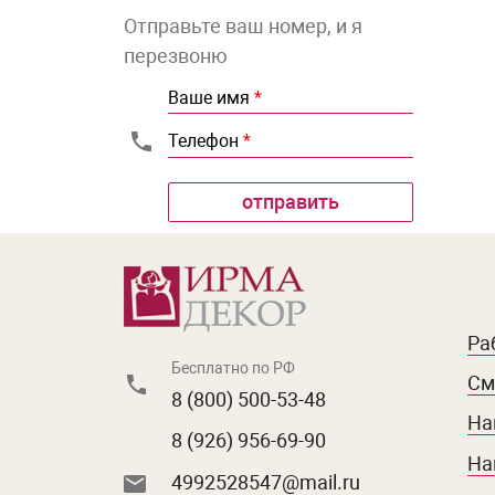
Отправьте ваш номер, и я
перезвоню
Ваше имя
*
Телефон
*
Ра
Бесплатно по РФ
См
8 (800) 500-53-48
На
8 (926) 956-69-90
На
4992528547@mail.ru