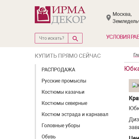
Москва,
Земледельч
УСЛОВИЯ РА
КУПИТЬ ПРЯМО СЕЙЧАС
Гл
Юбка
РАСПРОДАЖА
Русские промыслы
Костюмы казачьи
Кра
Костюмы северные
Юбк
Костюм эстрада и карнавал
Диз
Головные уборы
зав
Обувь
Цен