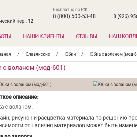
Бесплатно по РФ
8 (800) 500-53-48
8 (926) 95
еский пер., 12
БОТЫ
НАШИ КЛИЕНТЫ
ОТЗЫВЫ
НАШ КОЛЛ
авная
/
Славянские
/
Юбки
/
Юбка с воланом (мод-6
 с воланом (мод-601)
ткое описание:
а с воланом.
айн, рисунок и расцветка материала по решению про
исимости от наличия материалов может быть измене
а по запросу