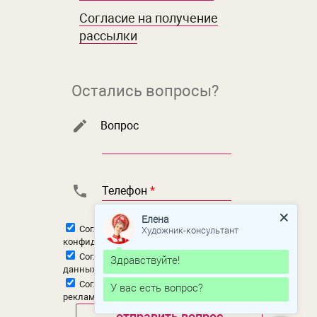
Согласие на получение
рассылки
Остались вопросы?
Вопрос
Телефон
*
Елена
Художник-консультант
Согласен с
политикой
конфиденциальности
Согласен на
обработку персональных
Здравствуйте!
данных
Согласен на
получение новостной и
У вас есть вопрос?
рекламной рассылки