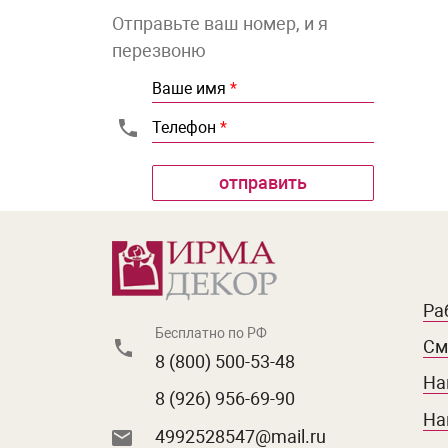
Отправьте ваш номер, и я
перезвоню
Ваше имя
*
Телефон
*
Ра
Бесплатно по РФ
См
8 (800) 500-53-48
На
8 (926) 956-69-90
На
4992528547@mail.ru