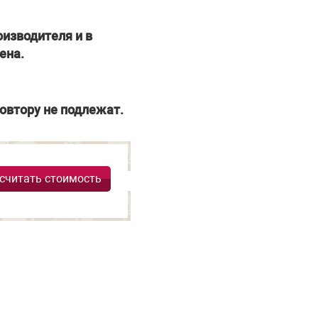
изводителя и в
ена.
овтору не подлежат.
считать стоимость