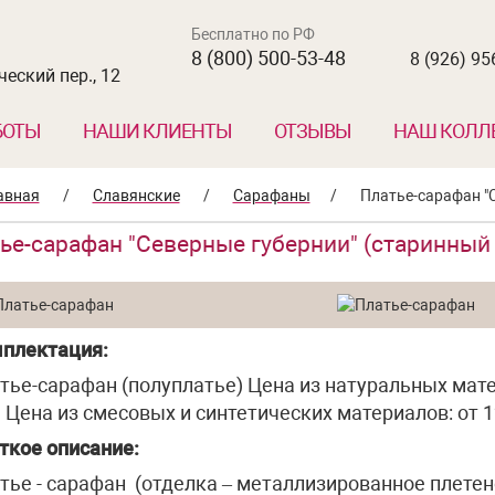
Бесплатно по РФ
8 (800) 500-53-48
8 (926) 95
еский пер., 12
БОТЫ
НАШИ КЛИЕНТЫ
ОТЗЫВЫ
НАШ КОЛЛ
авная
/
Славянские
/
Сарафаны
/
Платье-сарафан "
ье-сарафан "Северные губернии" (старинный
плектация:
тье-сарафан (полуплатье) Цена из натуральных мате
. Цена из смесовых и синтетических материалов: от 1
ткое описание:
тье - сарафан (отделка – металлизированное плетен