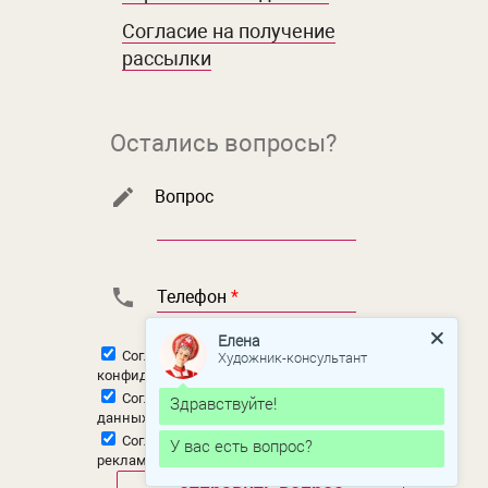
Согласие на получение
рассылки
Остались вопросы?
Вопрос
Телефон
*
Елена
Художник-консультант
Согласен с
политикой
конфиденциальности
Согласен на
обработку персональных
Здравствуйте!
данных
Согласен на
получение новостной и
У вас есть вопрос?
рекламной рассылки