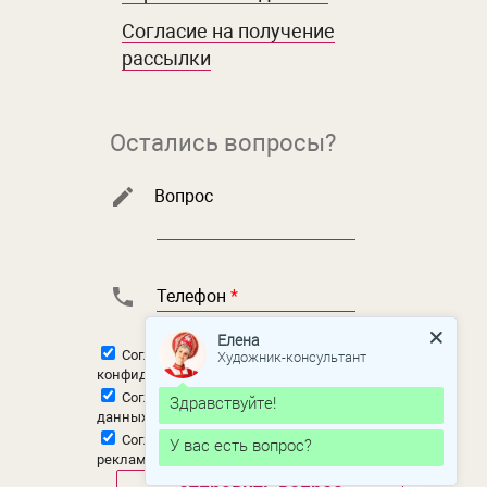
Согласие на получение
рассылки
Остались вопросы?
Вопрос
Телефон
*
Елена
Художник-консультант
Согласен с
политикой
конфиденциальности
Согласен на
обработку персональных
Здравствуйте!
данных
Согласен на
получение новостной и
У вас есть вопрос?
рекламной рассылки