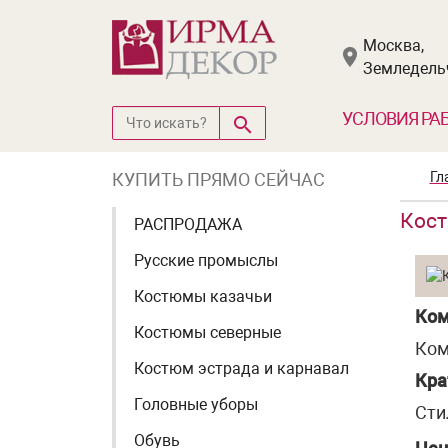
Москва,
Земледельч
УСЛОВИЯ РА
КУПИТЬ ПРЯМО СЕЙЧАС
Гл
Кост
РАСПРОДАЖА
Русские промыслы
Костюмы казачьи
Ком
Костюмы северные
Ком
Костюм эстрада и карнавал
Кра
Головные уборы
Сти
Обувь