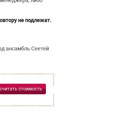
 менеджера, либо
овтору не подлежат.
рд ансамбль Сеетей
считать стоимость