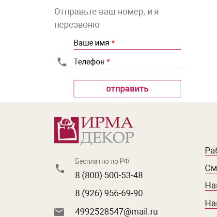
Отправьте ваш номер, и я
перезвоню
Ваше имя
*
Телефон
*
Ра
Бесплатно по РФ
См
8 (800) 500-53-48
На
8 (926) 956-69-90
На
4992528547@mail.ru