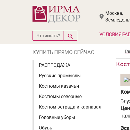
Москва,
Земледельч
УСЛОВИЯ РА
КУПИТЬ ПРЯМО СЕЙЧАС
Гл
Кост
РАСПРОДАЖА
Русские промыслы
Костюмы казачьи
Ком
Костюмы северные
Блу
Костюм эстрада и карнавал
Цен
наж
Головные уборы
Обувь
Эск