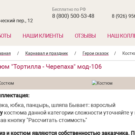
Бесплатно по РФ
8 (800) 500-53-48
8 (926) 95
еский пер., 12
БОТЫ
НАШИ КЛИЕНТЫ
ОТЗЫВЫ
НАШ КОЛЛ
авная
/
Карнавал и праздник
/
Герои сказок
/
Костюм
юм "Тортилла - Черепаха" мод-106
плектация:
зка, юбка, панцырь, шляпа Бывает: взрослый
у
костюма данной категории сложности уточняйте у
ав кнопку "Рассчитать стоимость"
из и костюм являются собственностью заказчика. П