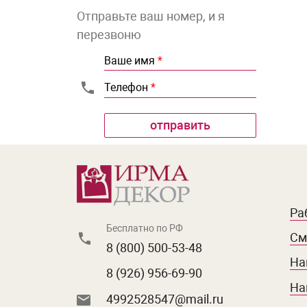
Отправьте ваш номер, и я
перезвоню
Ваше имя
*
Телефон
*
Ра
Бесплатно по РФ
См
8 (800) 500-53-48
На
8 (926) 956-69-90
На
4992528547@mail.ru