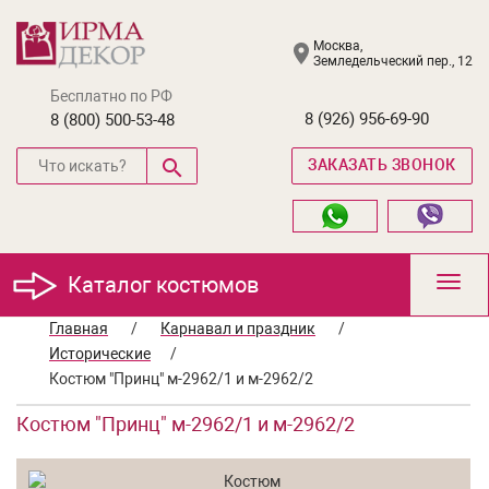
Москва,
Земледельческий пер., 12
Бесплатно по РФ
8 (926) 956-69-90
8 (800) 500-53-48
ЗАКАЗАТЬ ЗВОНОК
Каталог костюмов
Toggl
navig
Главная
/
Карнавал и праздник
/
Исторические
/
Костюм "Принц" м-2962/1 и м-2962/2
Костюм "Принц" м-2962/1 и м-2962/2