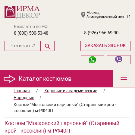
Москва,
Земледельческий пер., 12
Бесплатно по РФ
8 (926) 956-69-90
8 (800) 500-53-48
ЗАКАЗАТЬ ЗВОНОК
Каталог костюмов
Toggl
navig
Главная
/
Хоровые и академические
/
Народные
/
Костюм "Московский парчовый" (Старинный крой -
косоклин) м-РФ40П
Костюм "Московский парчовый" (Старинный
крой - косоклин) м-РФ40П