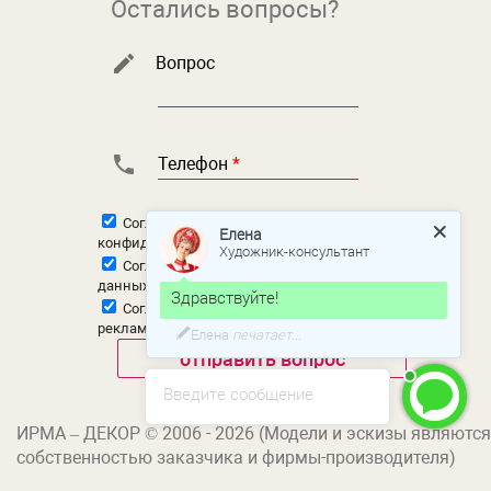
Остались вопросы?
Вопрос
Телефон
*
Согласен с
политикой
Елена
конфиденциальности
Художник-консультант
Согласен на
обработку персональных
данных
Здравствуйте!
Согласен на
получение новостной и
рекламной рассылки
Елена
печатает...
Введите сообщение
ИРМА – ДЕКОР © 2006 - 2026 (Модели и эскизы являются
собственностью заказчика и фирмы-производителя)