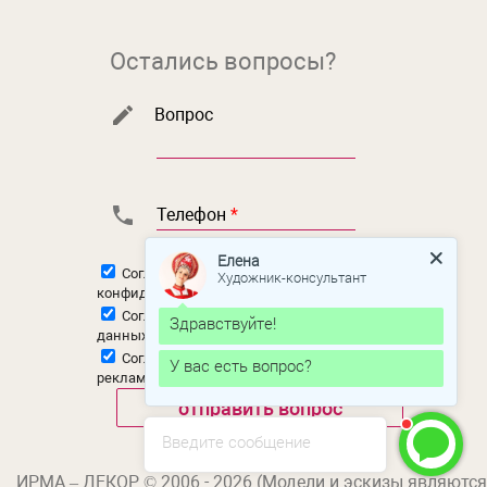
Остались вопросы?
Вопрос
Телефон
*
Елена
Согласен с
политикой
Художник-консультант
конфиденциальности
Согласен на
обработку персональных
Здравствуйте!
данных
Согласен на
получение новостной и
У вас есть вопрос?
рекламной рассылки
Введите сообщение
ИРМА – ДЕКОР © 2006 - 2026 (Модели и эскизы являются