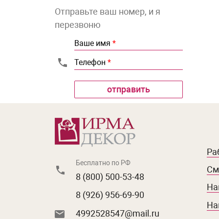
Отправьте ваш номер, и я
перезвоню
Ваше имя
*
Телефон
*
Ра
Бесплатно по РФ
См
8 (800) 500-53-48
На
8 (926) 956-69-90
На
4992528547@mail.ru