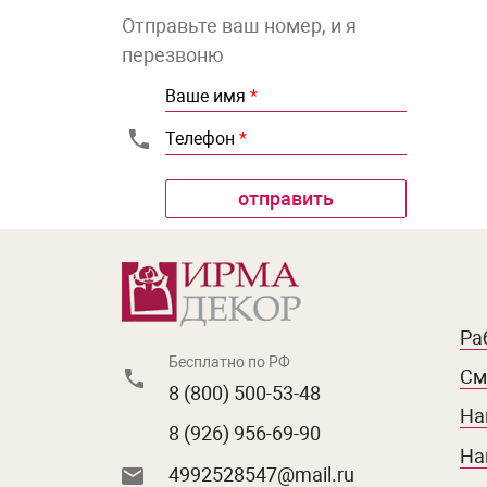
Отправьте ваш номер, и я
перезвоню
Ваше имя
*
Телефон
*
Ра
Бесплатно по РФ
См
8 (800) 500-53-48
На
8 (926) 956-69-90
На
4992528547@mail.ru