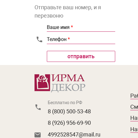
Отправьте ваш номер, и я
перезвоню
Ваше имя
*
Телефон
*
Ра
Бесплатно по РФ
См
8 (800) 500-53-48
На
8 (926) 956-69-90
На
4992528547@mail.ru