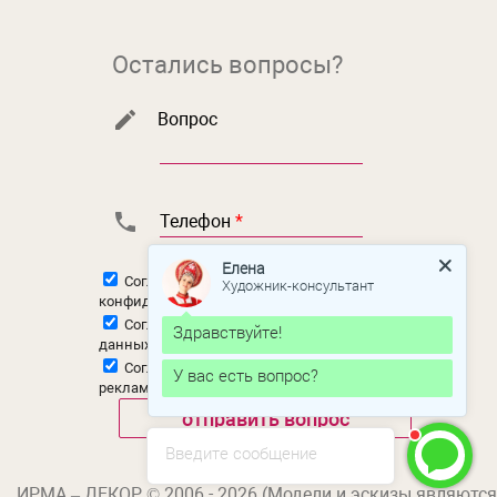
Остались вопросы?
Вопрос
Телефон
*
Елена
Согласен с
политикой
Художник-консультант
конфиденциальности
Согласен на
обработку персональных
Здравствуйте!
данных
Согласен на
получение новостной и
У вас есть вопрос?
рекламной рассылки
Введите сообщение
ИРМА – ДЕКОР © 2006 - 2026 (Модели и эскизы являются