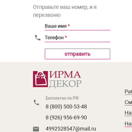
Отправьте ваш номер, и я
перезвоню
Ваше имя
*
Телефон
*
Ра
Бесплатно по РФ
См
8 (800) 500-53-48
На
8 (926) 956-69-90
На
4992528547@mail.ru