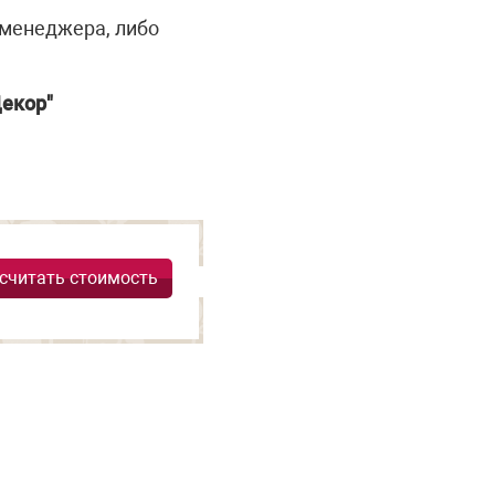
 менеджера, либо
екор"
считать стоимость