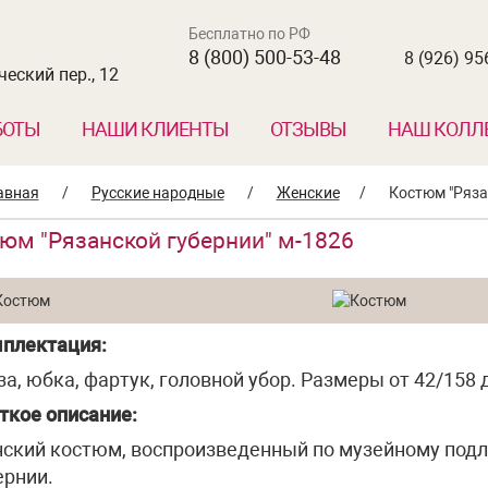
Бесплатно по РФ
8 (800) 500-53-48
8 (926) 95
еский пер., 12
БОТЫ
НАШИ КЛИЕНТЫ
ОТЗЫВЫ
НАШ КОЛЛ
авная
/
Русские народные
/
Женские
/
Костюм "Ряза
юм "Рязанской губернии" м-1826
плектация:
за, юбка, фартук, головной убор. Размеры от 42/158 
ткое описание:
ский костюм, воспроизведенный по музейному подл
ернии.