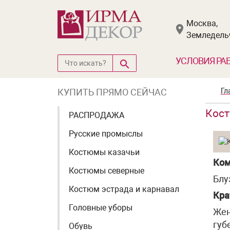
Москва,
Земледельч
УСЛОВИЯ РА
КУПИТЬ ПРЯМО СЕЙЧАС
Гл
Кост
РАСПРОДАЖА
Русские промыслы
Костюмы казачьи
Ком
Костюмы северные
Блу
Костюм эстрада и карнавал
Кра
Головные уборы
Жен
губ
Обувь